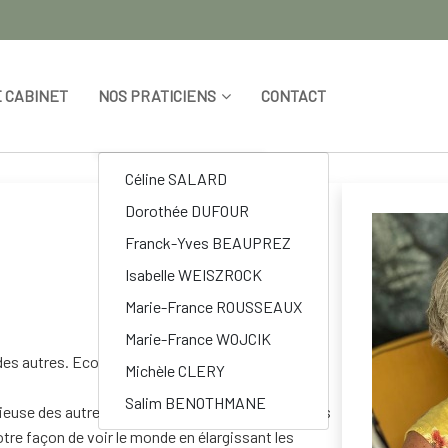
E CABINET
NOS PRATICIENS
CONTACT
 de mieux-être.
Céline SALARD
Dorothée DUFOUR
Franck-Yves BEAUPREZ
Isabelle WEISZROCK
Marie-France ROUSSEAUX
Marie-France WOJCIK
des autres. Ecouter, prendre le temps d’être en
Michèle CLERY
Salim BENOTHMANE
rieuse des autres traditions, notamment celles des
tre façon de voir le monde en élargissant les