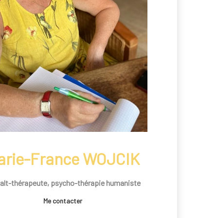
arie-France WOJCIK
alt-thérapeute, psycho-thérapie humaniste
Me contacter