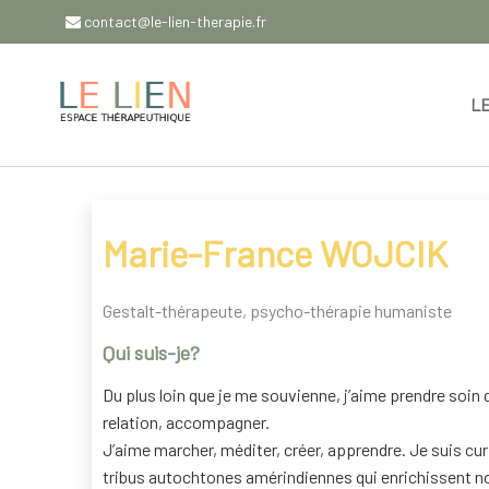
Aller
contact@le-lien-therapie.fr
au
contenu
L
Entrez dans un lieu de ressources thérapeutiques et
Marie-France WOJCIK
Gestalt-thérapeute, psycho-thérapie humaniste
Qui suis-je?
Du plus loin que je me souvienne, j’aime prendre soin 
relation, accompagner.
J’aime marcher, méditer, créer, apprendre. Je suis cu
tribus autochtones amérindiennes qui enrichissent no