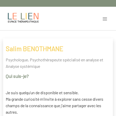
Aller
au
contenu
Entrez dans un lieu de ressources thérapeutiques et
de mieux-être.
Salim BENOTHMANE
Psychologue, Psychothérapeute spécialisé en analyse et
Analyse systémique
Qui suis-je?
Je suis quelqu’un de disponible et sensible.
Ma grande curiosité m’invite à explorer sans cesse divers
champs de la connaissance que j’aime partager avec les
autres.